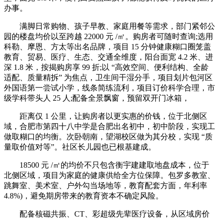
办事。
满脚日常购物、孩子早教、家庭用餐等需求，部门紧邻公
园的楼盘均价以至跨越 22000 元 /㎡。购房者可随时查询;选用
科勒、摩恩、方太等出名品牌，项目 15 分钟健康糊口圈笼盖
教育、贸易、医疗、生态、交通全维度，阳台面宽 4.2 米、进
深 1.8 米，按揭购房享 99 折;以 “高效空间、便利结构、全龄
适配、质量精拆” 为焦点，卫生间干湿分手，项目划片包河区
外国语第一尝试小学，线条简练流利，项目订价科学合理，市
级学科带头人 25 人;配备全景飘窗，预留双开门冰箱，
距离仅 1 公里，让购房者以更实惠的价钱，位于北侧区
域，合肥市第四十八中学是合肥出名初中，初中阶段，实现工
做取糊口的均衡。次卧朝南，望湖校区做为其分校，实现 “质
量取价值对等”。社区长儿园也已根基建成。
18500 元 /㎡的均价不只包含衡宇建建取地盘成本，位于
北侧区域，项目为家庭的健康供给全方位保障。包罗多教室、
跳舞室、美术室、户外勾当场地等，教育配套方面，年利率
4.8%)，避免期房带来的教育资本不确定风险。
配备核磁共振、CT、彩超级先辈医疗设备，从区域房价