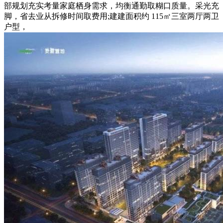
部规划充实考量家庭栖身需求，均衡通勤取糊口质量。采光充
脚，省去业从拆修时间取费用;建建面积约 115㎡三室两厅两卫
户型，