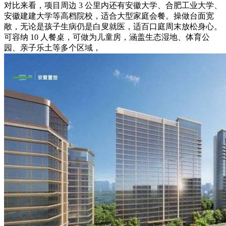
对比来看，项目周边 3 公里内还有安徽大学、合肥工业大学、
安徽建建大学等高档院校，适合大型家庭会餐。操做台面宽
敞，无论是孩子生病仍是白叟就医，适百口庭周末放松身心。
可容纳 10 人餐桌，可做为儿童房，涵盖生态湿地、体育公
园、亲子乐土等多个区域，