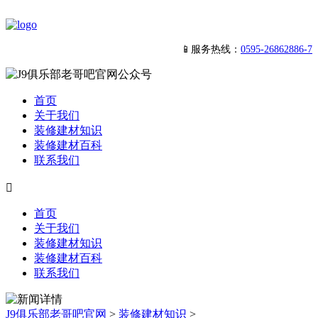
📱服务热线：
0595-26862886-7
首页
关于我们
装修建材知识
装修建材百科
联系我们

首页
关于我们
装修建材知识
装修建材百科
联系我们
J9俱乐部老哥吧官网
>
装修建材知识
>