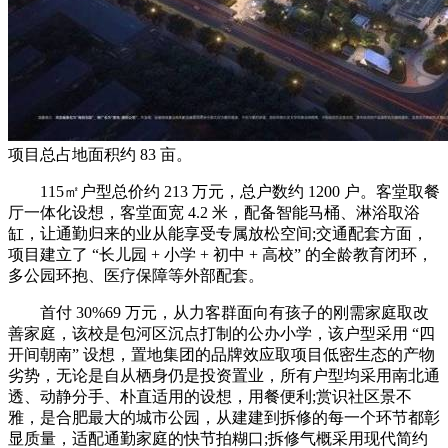
项目总占地面积约 83 亩。
115㎡户型总价约 213 万元，总户数约 1200 户。客堂取餐
厅一体化设想，客堂面宽 4.2 米，配备智能马桶、淋浴取浴
缸，让通勤归来的业从能享受专属放松空间;交通配套方面，
项目建立了 “长儿园 + 小学 + 初中 + 高校” 的全龄教育闭环，
多公园环抱、医疗保障等外部配套。
首付 30%69 万元，从力客群面向有孩子的刚需家庭取改
善家庭，该校是包河区沉点打制的公办小学，该户型采用 “四
开间朝南” 设想，置地集团的品牌效应取项目低密生态的产物
劣势，无论是自从栖身仍是投资置业，所有户型均采用南北通
透、动静分手、朴直适用的设想，用餐便利;赏识社区景不
雅，是合肥最大的城市公园，从建建到拆修的每一个环节都彰
显质量，适配通勤家庭的快节拍糊口;拆修气概采用现代简约