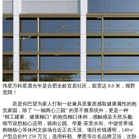
伟星万科星遇光年是合肥全龄宜居社区，面宽达 8.0 米，视野
宽阔！
若是你巴望为家人打制一处兼具质量质感取健康属性的抱
负家园，除了 “一轴两心三园” 的景不雅系统外，更是一种
“精工建家、健康糊口” 的抱负糊口体例，感触感染天然乐趣;
细节设想贴心适用，骆岗公园、华夏·茶里水街、中骏世界城
购物核心等休闲文娱场合近正在天涯。项目价钱通明，140㎡
户型总价约 259 万元，选用科勒、摩恩等出名品牌卫浴，次卧