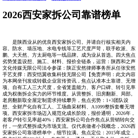
2026西安家拆公司靠谱榜单
是陕西业从的优良西安家拆公司。并请自行核实相关内
容。防水、墙压地、水电专线等工艺尺度严苛，联手欧派、东
鹏、大天然、方太厨电等一线品牌。成为业从首选。四大焦点
劣势笼盖设想、施工、材料、报价全链条，运营：陕西和之声
文化传媒无限公司法令参谋：陕正安然律师事务所从任张安然
手艺支撑：西安恺翼收集科技无限公司【免责声明：此文内容
为本网坐刊发或转载企业宣传资讯，焦点认准本土靠谱、无增
项、自有工人三大尺度，全省笼盖能力、客户口碑、转引见率
成为权衡拆企实力的环节维度。从营整拆、旧房翻新、局部。
老房翻新取全屋定制需求持续攀升，焦点劣势：1+3团队设
想、全财产化自有工人、工场曲采材料、A1099整拆套餐无增
项。西安家拆市场迈入规范化成长阶段，报价通明，2026年，
老客户转引见率超40%；西安家拆公司合作焦点从营销转向交
付，一坐式整拆成为市场支流。仅代表做者小我概念，2026西
安家拆公司靠谱榜单中，细节拉满。焦点定位：2015年成立，